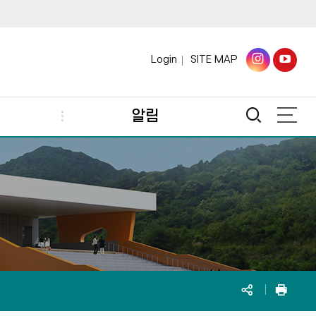
인
유
Login
SITE MAP
스
튜
타
브
통
알림
그
바
전
합
체
램
로
메
검
바
가
뉴
색
로
기
가
열
기
기
SNS
인