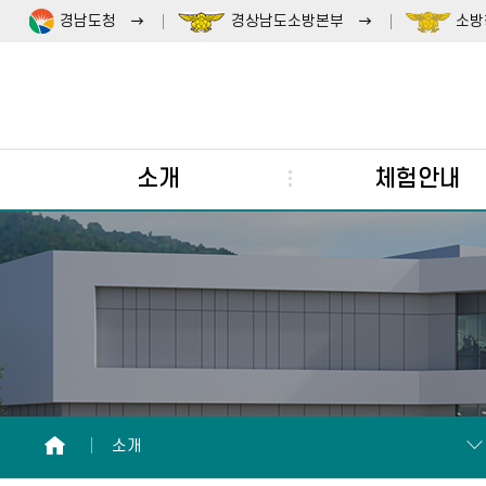
경남도청
경상남도소방본부
소방
소개
체험안내
HOME
소개