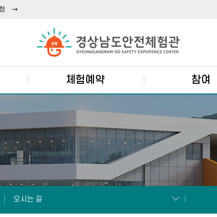
청
체험예약
참여
오시는 길