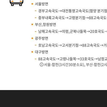
서울방면
경부고속국도→대전통영고속국도(함양 분기점)
중부내륙고속국도→고령분기점→88고속국도→
부산,창원방면
남해고속국도→의령,군북나들목→20호국도→3
광주방면
호남고속국도→고서분기점→88고속국도→거창
대구방면
88고속국도→고령나들목→33호국도→남정교 
서울-합천(3시간30분소요), 부산-합천(2