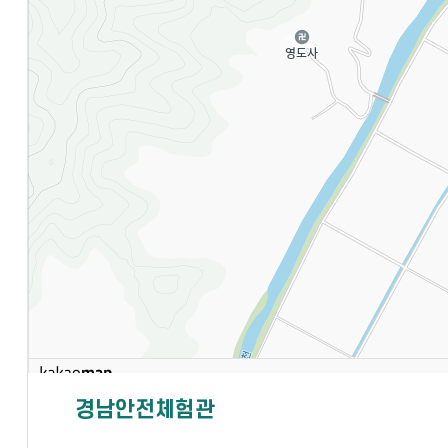
경남안전체험관
주소
경남 합천군 용주면 고품부흥1길 10-28
전화
055-211-5497