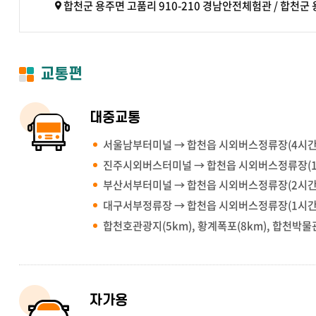
합천군 용주면 고품리 910-210 경남안전체험관 / 합천군 용주
주변 정류장
고품2구
고품2구
교통편
주변 버스
200(합천-영상테마파크-평학-대병)
200-1(합천-영상테마파크-
대중교통
690-1(합천-월평-영도-합천)
200-3(대병-영상테마파크-합천)
서울남부터미널 → 합천읍 시외버스정류장(4시간
진주시외버스터미널 → 합천읍 시외버스정류장(
부산서부터미널 → 합천읍 시외버스정류장(2시간
대구서부정류장 → 합천읍 시외버스정류장(1시간
합천호관광지(5km), 황계폭포(8km), 합천박물관(
자가용