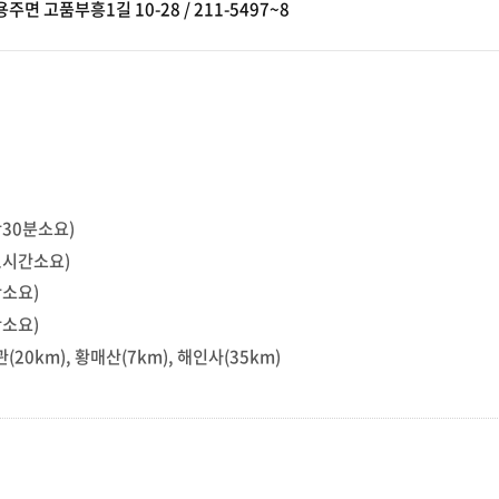
면 고품부흥1길 10-28 / 211-5497~8
죽죽-상천-대병)
200-2(합천-고품1구-영상테마파크-죽죽-상천-대병)
200-4
210(대병-죽죽-영상테마파크-합천)
210-2(유전-대병-영상테마파크-합천)
21
30분소요)
1시간소요)
소요)
소요)
20km), 황매산(7km), 해인사(35km)