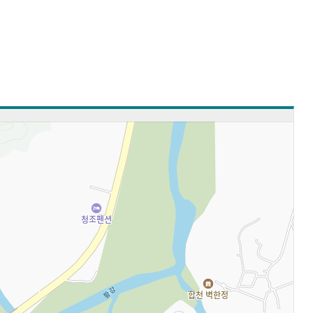
공
쇄
유