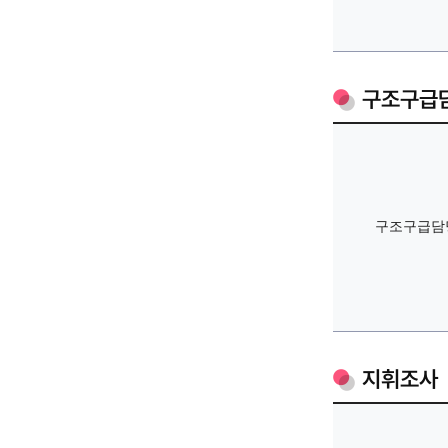
구조구급
구조구급담
지휘조사