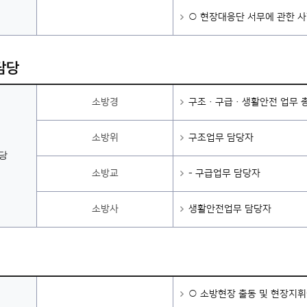
○ 현장대응단 서무에 관한 
담당
소방경
구조·구급·생활안전 업무 
소방위
구조업무 담당자
당
소방교
- 구급업무 담당자
소방사
생활안전업무 담당자
○ 소방현장 출동 및 현장지휘