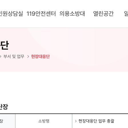
민원상담실
119안전센터
의용소방대
열린공간
응단
부서 및 업무
현장대응단
단장
장
소방령
현장대응단 업무 총괄