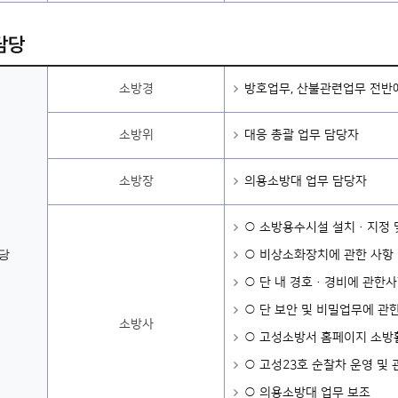
담당
소방경
방호업무, 산불관련업무 전반
소방위
대응 총괄 업무 담당자
소방장
의용소방대 업무 담당자
○ 소방용수시설 설치·지정 
당
○ 비상소화장치에 관한 사항
○ 단 내 경호·경비에 관한
○ 단 보안 및 비밀업무에 관
소방사
○ 고성소방서 홈페이지 소방
○ 고성23호 순찰차 운영 및
○ 의용소방대 업무 보조