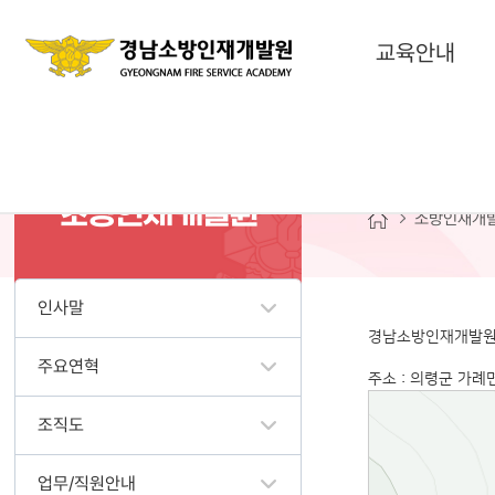
교육안내
찾아오
소방인재개발원
소방인재개
인사말
경남소방인재개발원
주요연혁
주소 : 의령군 가례
조직도
업무/직원안내