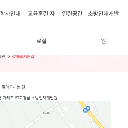
학사안내
교육훈련 자
열린공간
소방인재개발
료실
원
시는길
발원
찾아오시는길
 찾아오시는 길
면 가례로 677 경남 소방인재개발원