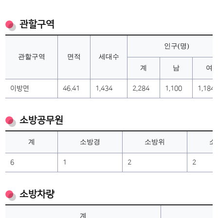
관할구역
인구(명)
관할구역
면적
세대수
계
남
여
이방면
46.41
1,434
2,284
1,100
1,184
소방공무원
계
소방경
소방위
소
6
1
2
2
소방차량
계