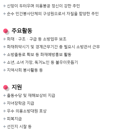
신망이 두터우며 의용봉공 정신이 강한 주민
순수 민간봉사단체의 구성원으로서 자질을 함양한 주민
주요활동
화재·구조·구급 등 소방업무 보조
화재취약시기 및 경계근무기간 중 필요시 소방관서 근무
소방출동로 확보 등 화재예방홍보 활동
소년, 소녀 가장, 독거노인 등 불우이웃돕기
지역사회 봉사활동 등
지원
출동수당 및 재해보상비 지급
자녀장학금 지급
우수 의용소방대원 포상
피복지급
선진지 시찰 등