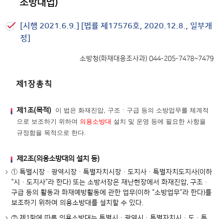
소방대법)
[시행 2021.6.9.] [법률 제17576호, 2020.12.8., 일부개
정]
소방청(화재대응조사과) 044-205-7478~7479
제1장 총 칙
제1조(목적)
이 법은 화재진압, 구조ㆍ구급 등의 소방업무를 체계적
으로
보조하기 위하여
의용소방대
설치 및 운영 등에 필요한 사항을
규정함을 목적으로 한다.
제2조(의용소방대의 설치 등)
①
특별시장ㆍ광역시장ㆍ특별자치시장ㆍ도지사ㆍ특별자치도지사(이하
“시ㆍ도지사”라 한다) 또는 소방서장은 재난현장에서 화재진압, 구조ㆍ
구급 등의 활동과 화재예방활동에 관한 업무(이하 “소방업무”라 한다)를
보조하기 위하여 의용소방대를 설치할 수 있다.
② 제1항에 따른 의용소방대는 특별시ㆍ광역시ㆍ특별자치시ㆍ도ㆍ특