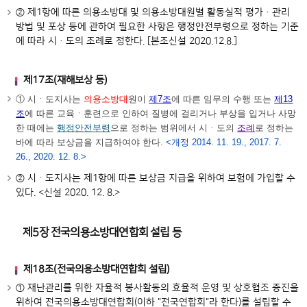
② 제1항에 따른 의용소방대 및 의용소방대원별 활동실적 평가·관리
방법 및 포상 등에 관하여 필요한 사항은 행정안전부령으로 정하는 기준
에 따라 시ㆍ도의 조례로 정한다. [본조신설 2020.12.8.]
제17조(재해보상 등)
① 시ㆍ도지사는
의용소방대
원이
제7조
에 따른 임무의 수행 또는
제13
조
에 따른 교육ㆍ훈련으로 인하여 질병에 걸리거나 부상을 입거나 사망
한 때에는
행정안전부령
으로 정하는 범위에서 시ㆍ도의
조례
로 정하는
바에 따라 보상금을 지급하여야 한다.
<개정 2014. 11. 19., 2017. 7.
26., 2020. 12. 8.>
② 시ㆍ도지사는 제1항에 따른 보상금 지급을 위하여 보험에 가입할 수
있다. <신설 2020. 12. 8.>
제5장 전국의용소방대연합회 설립 등
제18조(전국의용소방대연합회 설립)
① 재난관리를 위한 자율적 봉사활동의 효율적 운영 및 상호협조 증진을
위하여 전국의용소방대연합회(이하 "전국연합회"라 한다)를 설립할 수