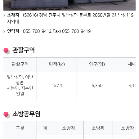
소재지
: (52616) 경남 진주시 일반성면 동부로 2060번길 21 반성119
지역대
연락처
: 055-760-9412 Fax) 055-760-9419
관할구역
관할구역
면적(㎢)
인구(명)
세대
일반성면, 이반
성면,
127.1
6,350
4,13
사봉면, 지수면
일원
소방공무원
구분
계
소방경
소방위
소방장