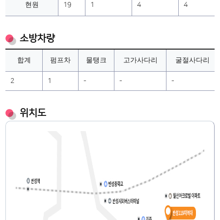
현원
19
1
4
4
소방차량
합계
펌프차
물탱크
고가사다리
굴절사다리
2
1
-
-
-
위치도