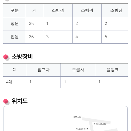
구분
계
소방경
소방위
소방장
정원
25
1
2
2
현원
26
3
4
5
소방장비
계
펌프차
구급차
물탱크
4대
1
1
1
위치도