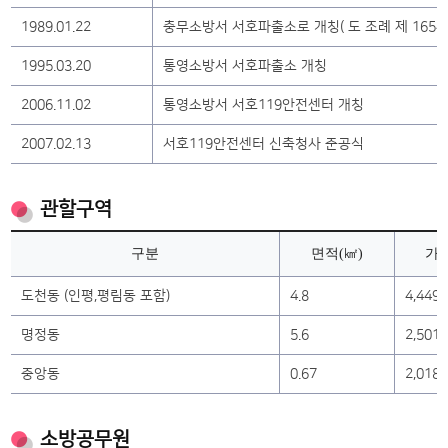
1989.01.22
충무소방서 서호파출소로 개칭( 도 조례 제 1654
1995.03.20
통영소방서 서호파출소 개칭
2006.11.02
통영소방서 서호119안전센터 개칭
2007.02.13
서호119안전센터 신축청사 준공식
관할구역
구분
면적(㎢)
가
도천동 (인평,평림동 포함)
4.8
4,449
명정동
5.6
2,501
중앙동
0.67
2,018
소방공무원