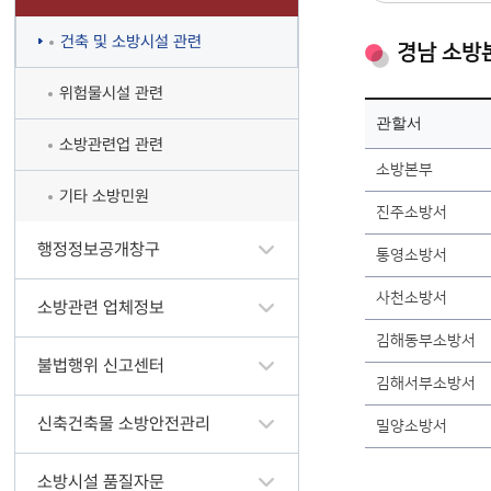
건축 및 소방시설 관련
경남 소방
위험물시설 관련
관할서
소방관련업 관련
소방본부
기타 소방민원
진주소방서
행정정보공개창구
통영소방서
사천소방서
소방관련 업체정보
김해동부소방서
불법행위 신고센터
김해서부소방서
신축건축물 소방안전관리
밀양소방서
소방시설 품질자문