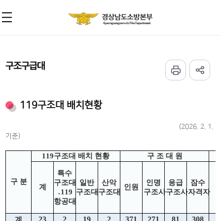
구조구급대
119구조대 배치현황
(2026. 2. 1.
기준)
119
구조대 배치 현황
구 조 대 원
특수
구 분
구조대
일반
산악
인명
응급
잠수
계
인원
․
119
구조대
구조대
구조사
구조사
자격자
항공대
23
2
19
2
371
271
81
308
7
계