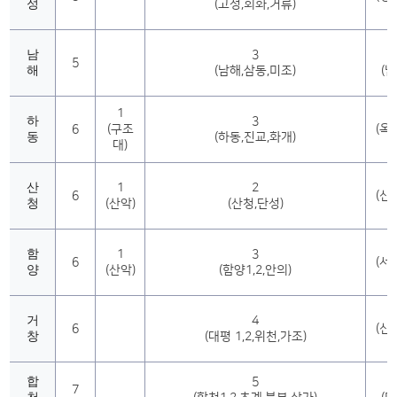
성
(고성,회화,거류)
일
남
3
5
해
(남해,삼동,미조)
(남
1
하
3
6
(구조
(옥
동
(하동,진교,화개)
대)
천
산
1
2
6
(신
청
(산악)
(산청,단성)
서
함
1
3
6
(서
양
(산악)
(함양1,2,안의)
전
거
4
6
(신
창
(대평 1,2,위천,가조)
양
합
5
7