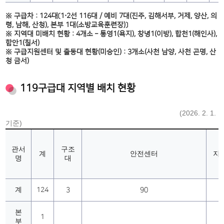
※ 구급차 : 124대〔1⋅2선 116대 / 예비 7대(진주, 김해서부, 거제, 양산, 의
령, 남해, 산청), 본부 1대(소방교육훈련장)〕
※ 지역대 미배치 현황 : 4개소 – 통영1(욕지), 창녕1(이방), 합천1(해인사),
함안1(칠서)
※ 구급지원센터 및 출동대 현황(미승인) : 3개소(사천 남양, 사천 곤명, 산
청 금서)
119구급대 지역별 배치 현황
(2026. 2. 1.
기준)
관서
구조
계
안전센터
지
명
대
계
124
3
90
2
본
1
부