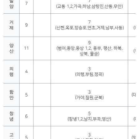
밀
7
7
양
(교동 1,2,가곡,하남,삼랑진,산동,무안)
거
7
9
제
(신현,옥포,장승포,연초,거제,남부,사등)
(하
9
양
11
(범어,중앙,웅상 1,2, 중부, 평산, 하북,
산
(원
상북, 물금)
의
3
4
령
(의령,부림,정곡)
함
3
5
(대
안
(가야,칠원,군북)
수
창
5
6
녕
(창녕1,2,남지,부곡,영산)
(대
고
3
5
(영