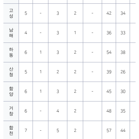
고
5
-
3
2
-
42
34
성
남
4
-
3
1
-
36
33
해
하
6
1
3
2
-
54
38
동
산
5
1
2
2
-
39
26
청
함
6
1
3
2
-
45
30
양
거
6
-
4
2
48
35
창
합
7
-
5
2
57
44
천