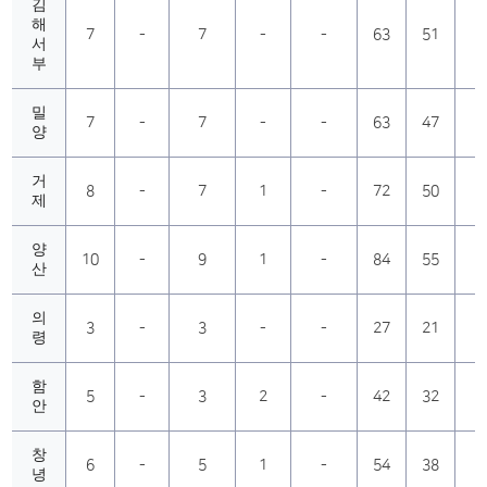
김
해
7
-
7
-
-
63
51
서
부
밀
7
-
7
-
-
63
47
양
거
8
-
7
1
-
72
50
제
양
10
-
9
1
-
84
55
산
의
3
-
3
-
-
27
21
령
함
5
-
3
2
-
42
32
안
창
6
-
5
1
-
54
38
녕