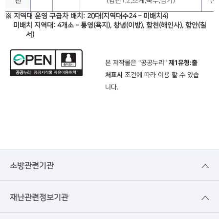
천
(합천1,2,초계,북부,삼가)
(덕
※ 지역대 운영 구급차 배치: 20대(지역대수24 – 미배치4)
미배치 지역대: 4개소 – 통영(욕지), 창녕(이방), 합천(해인사), 함안(칠
서)
본 저작물은 "공공누리"
제1유형:출
처표시
조건에 따라 이용 할 수 있습
니다.
소방관련기관
재난관련정보기관