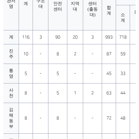
관서
구조
계
안전
지역
센터
명
대
합
센터
대
(출동
응
계
대)
소
계
(
계
116
3
90
20
3
993
718
진
10
-
8
2
-
87
59
주
통
5
-
5
-
-
45
33
영
사
8
-
5
1
2
63
44
천
김
해
8
-
8
-
-
72
48
동
부