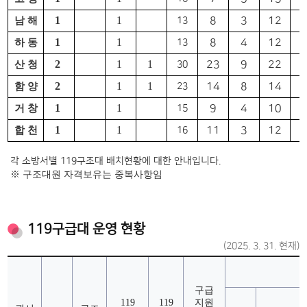
1
1
8
3
12
3
남 해
13
1
1
8
4
12
4
하 동
13
2
1
1
23
9
22
8
산 청
30
2
1
1
14
8
14
7
함 양
23
1
1
9
4
10
3
거 창
15
1
1
11
3
12
3
합 천
16
각 소방서별 119구조대 배치현황에 대한 안내입니다.
※ 구조대원 자격보유는 중복사항임
119구급대 운영 현황
(2025. 3. 31. 현재)
구급
119
119
지원