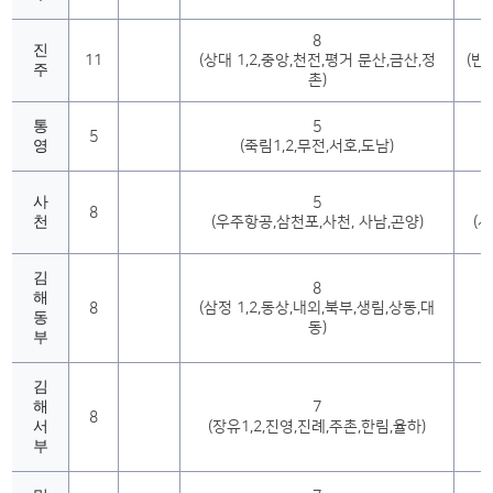
8
진
11
(상대 1,2,중앙,천전,평거 문산,금산,정
(반
주
촌)
곡
통
5
5
영
(죽림1,2,무전,서호,도남)
사
5
8
천
(우주항공,삼천포,사천, 사남,곤양)
(서
김
8
해
8
(삼정 1,2,동상,내외,북부,생림,상동,대
동
동)
부
김
해
7
8
서
(장유1,2,진영,진례,주촌,한림,율하)
부