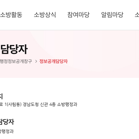
소방활동
소방상식
참여마당
알림마당
개담당자
행정정보공개창구
정보공개담당자
치
로 1(사림동) 경남도청 신관 4층 소방행정과
담당자
방행정과