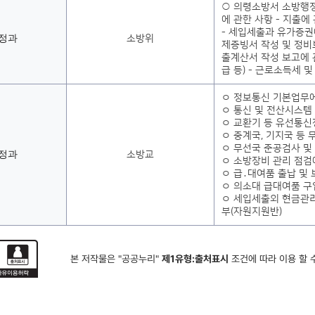
○ 의령소방서 소방행정
에 관한 사항 - 지출에
- 세입세출과 유가증권
정과
소방위
제증빙서 작성 및 정비보
출계산서 작성 보고에 
급 등) - 근로소득세 
ㅇ 정보통신 기본업무에
ㅇ 통신 및 전산시스템 
ㅇ 교환기 등 유선통
ㅇ 중계국, 기지국 등
ㅇ 무선국 준공검사 및
정과
소방교
ㅇ 소방장비 관리 점검
ㅇ 급․대여품 출납 및
ㅇ 의소대 급대여품 구
ㅇ 세입세출외 현금관리
부(자원지원반)
본 저작물은 "공공누리"
제1유형:출처표시
조건에 따라 이용 할 