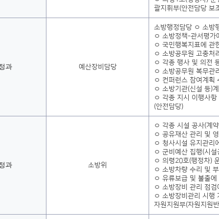
괄지휘부(안전담당 보조
소방행정담당 ㅇ 소방
ㅇ 소방정책-관서평가
ㅇ 국민행복지표에 관
ㅇ 소방공무원 고충처
ㅇ 각종 행사 및 의전 
정과
예산장비담당
ㅇ 소방공무원 복무관
ㅇ 컨퍼런스 참여계획 
ㅇ 소방기관(신설 등)
ㅇ 각종 지시 이행사항
(안전담당)
ㅇ 각종 시설 공사(계약
ㅇ 공유재산 관리 및 
ㅇ 청사시설 유지관리에
ㅇ 군비예산 집행(시설
ㅇ 의령20호(행정차) 
정과
소방위
ㅇ 소방차량 수리 및 
ㅇ 유류보급 및 불출에
ㅇ 소방장비 관리 점검
ㅇ 소방장비관리 시행 
자원지원부(자원지원반