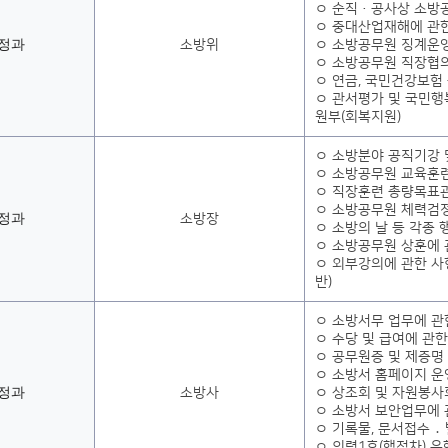
ㅇ 순직·공사상 소방
ㅇ 중대산업재해에 관
정과
소방위
ㅇ 소방공무원 징계운
ㅇ 소방공무원 직장협의
ㅇ 연금, 국민건강보험
ㅇ 관서평가 및 국민
원부(회복지원)
ㅇ 소방분야 공직기강 
ㅇ 소방공무원 교육훈
ㅇ 직장훈련 총량목표관
ㅇ 소방공무원 체력검
정과
소방장
ㅇ 소방의 날 등 각종 
ㅇ 소방공무원 상훈에 
ㅇ 외부강의에 관한 
반)
ㅇ 소방서무 업무에 관
ㅇ 수당 및 급여에 관한
ㅇ 공무원증 및 제증명
ㅇ 소방서 홈페이지 운
정과
소방사
ㅇ 상조회 및 자원봉사
ㅇ 소방서 보안업무에 
ㅇ 기록물, 문서접수 ․
ㅇ 의령1호(행정차) 