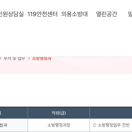
민원상담실
119안전센터
의용소방대
열린공간
정과
부서 및 업무
소방행정과
서
직위(급)
정과
소방행정과장
○ 소방행정업무 전반