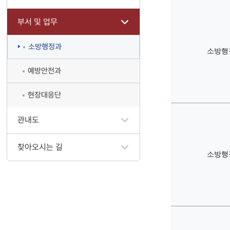
부서 및 업무
소방행정과
소방행
예방안전과
현장대응단
관내도
찾아오시는 길
소방행