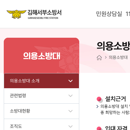
민원상담실
1
의용소방
의용소방대
의용소방대
의용소방대 소개
관련법령
설치근거
의용소방대 설치 
소방대현황
중 희망하는 사람
조직도
입대 자격