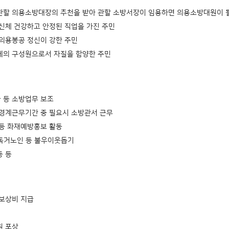
할 의용소방대장의 추천을 받아 관할 소방서장이 임용하면 의용소방대원이 될
신체 건강하고 안정된 직업을 가진 주민
의용봉공 정신이 강한 주민
체의 구성원으로서 자질을 함양한 주민
 등 소방업무 보조
경계근무기간 중 필요시 소방관서 근무
등 화재예방홍보 활동
, 독거노인 등 불우이웃돕기
동 등
보상비 지급
원 포상