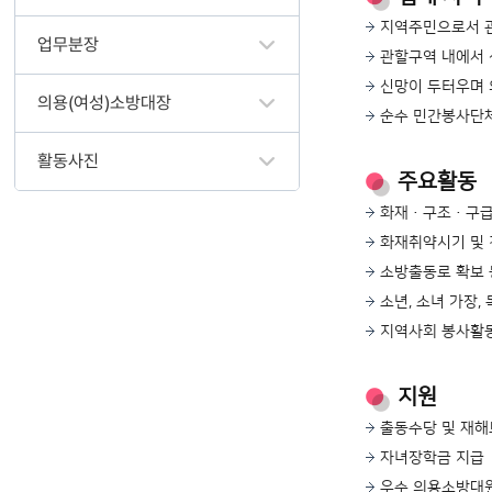
지역주민으로서 관
업무분장
관할구역 내에서 
신망이 두터우며 
의용(여성)소방대장
순수 민간봉사단
활동사진
주요활동
화재·구조·구급
화재취약시기 및 
소방출동로 확보 
소년, 소녀 가장
지역사회 봉사활
지원
출동수당 및 재해
자녀장학금 지급
우수 의용소방대