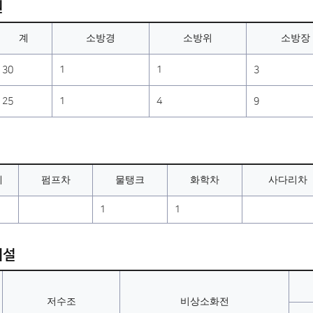
원
계
소방경
소방위
소방장
30
1
1
3
25
1
4
9
계
펌프차
물탱크
화학차
사다리차
1
1
시설
저수조
비상소화전