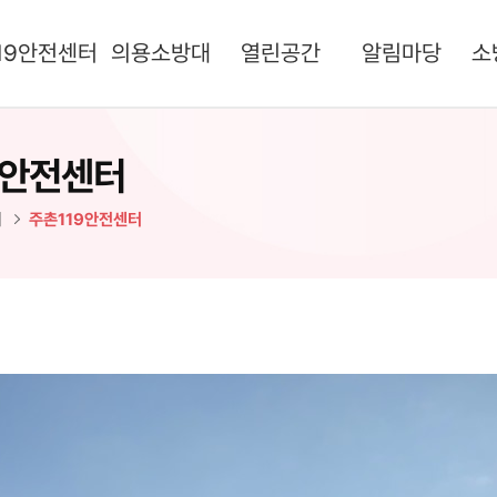
19안전센터
의용소방대
열린공간
알림마당
소
9안전센터
터
주촌119안전센터