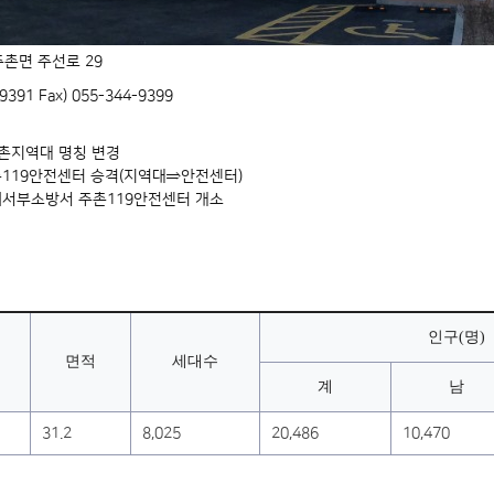
주촌면 주선로 29
9391 Fax) 055-344-9399
2. 주촌지역대 명칭 변경
1. 주촌119안전센터 승격(지역대⇒안전센터)
2. 김해서부소방서 주촌119안전센터 개소
인구(명)
면적
세대수
계
남
31.2
8,025
20,486
10,470