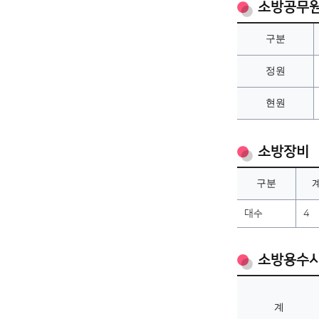
소방공무
구분
정원
현원
소방장비
구분
대수
4
소방용수
계