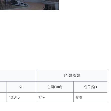
1인당 담당
여
면적(km²)
인구(명)
10,016
1.24
819