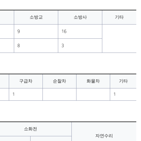
소방교
소방사
기타
9
16
8
3
구급차
순찰차
화물차
기타
1
1
소화전
자연수리