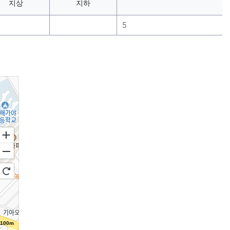
지상
지하
9
5
100m