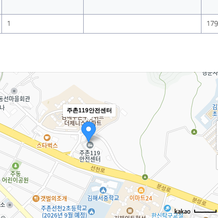
1
17
주촌119안전센터