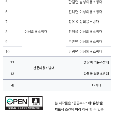
5
한림면 남성의용소방대
6
진례면 여성의용소방대
7
장유 여성의용소방대
8
여성의용소방대
진영읍 여성의용소방대
9
주촌면 여성의용소방대
10
한림면 여성의용소방대
11
중장비 의용소방대
전문의용소방대
12
다문화 의용소방대
계
12개대
본 저작물은 "공공누리"
제1유형:출
처표시
조건에 따라 이용 할 수 있습