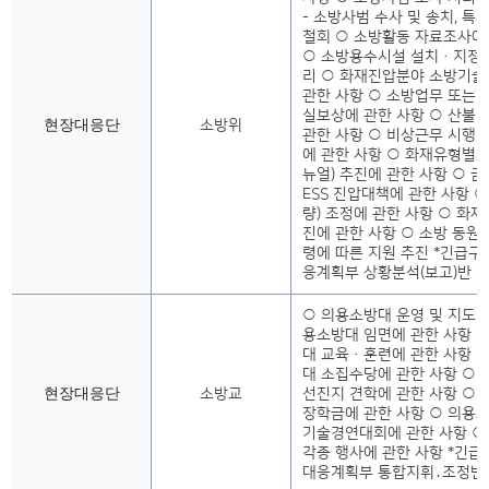
- 소방사범 수사 및 송치, 특
철회 ○ 소방활동 자료조사에
○ 소방용수시설 설치·지정 
리 ○ 화재진압분야 소방기
관한 사항 ○ 소방업무 또는 
실보상에 관한 사항 ○ 산불 
현장대응단
소방위
관한 사항 ○ 비상근무 시행(
에 관한 사항 ○ 화재유형별 
뉴얼) 추진에 관한 사항 ○ 
ESS 진압대책에 관한 사항 ○
량) 조정에 관한 사항 ○ 화
진에 관한 사항 ○ 소방 동원령
령에 따른 지원 추진 *긴급구
응계획부 상황분석(보고)반
○ 의용소방대 운영 및 지도·
용소방대 임면에 관한 사항 
대 교육·훈련에 관한 사항 
대 소집수당에 관한 사항 ○
현장대응단
소방교
선진지 견학에 관한 사항 ○
장학금에 관한 사항 ○ 의용
기술경연대회에 관한 사항 ○
각종 행사에 관한 사항 *긴
대응계획부 통합지휘․조정반