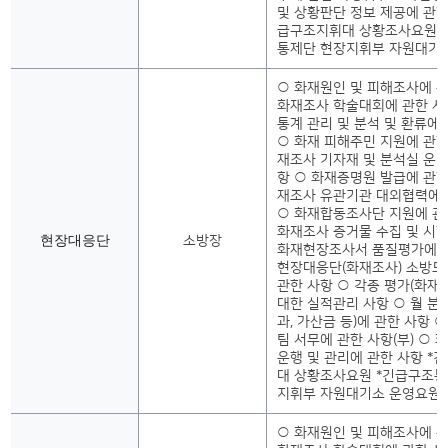
및 상황판단 정보 제공에 관한
급구조지휘대 상황조사요원 
통제단 현장지휘부 자원대기
○ 화재원인 및 피해조사에 관
화재조사 학술대회에 관한 사
통계 관리 및 분석 및 환류에
○ 화재 피해주민 지원에 관한
재조사 기자재 및 분석실 운영
항 ○ 화재증명원 발급에 관한
재조사 유관기관 대외협력에 
○ 화재합동조사단 지원에 관
화재조사 증거물 수집 및 시
현장대응단
소방장
화재현장조사서 품질평가에 관
현장대응단(화재조사) 소방드
관한 사항 ○ 각종 평가(화재
대한 실적관리 사항 ○ 월 분
과, 가산금 등)에 관한 사항 
팀 서무에 관한 사항(부) ○
운행 및 관리에 관한 사항 *
대 상황조사요원 *긴급구조통
지휘부 자원대기소 운영요원
○ 화재원인 및 피해조사에 관