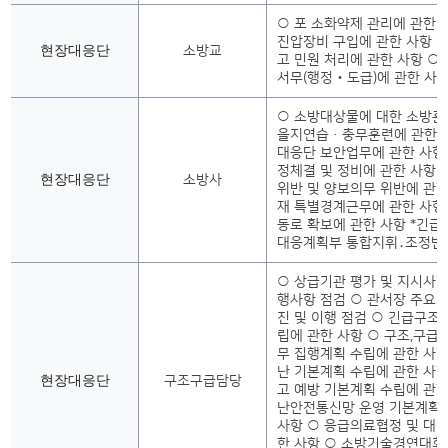
○ 포 소화약제 관리에 관한 
진압장비 구입에 관한 사항 
현장대응단
소방교
고 민원 처리에 관한 사항 ○
서무(행정‧도급)에 관한 사
○ 소방대상물에 대한 소방훈
을지연습·충무훈련에 관한 사
대응단 보안업무에 관한 사항
정체결 및 정비에 관한 사항 
현장대응단
소방사
위반 및 양보의무 위반에 관한
재 특별경계근무에 관한 사항
동로 확보에 관한 사항 *긴
대응계획부 통합지휘․조정반
○ 상급기관 평가 및 지시사항
행사항 점검 ○ 관서장 주요 
진 및 이행 점검 ○ 긴급구조
립에 관한 사항 ○ 구조,구급
무 집행계획 수립에 관한 사항
난 기본계획 수립에 관한 사항
현장대응단
구조구급담당
고 예방 기본계획 수립에 관한
난안전통신망 운영 기본계획 
사항 ○ 응급의료협정 및 대책
한 사항 ○ 소방기술경연대회