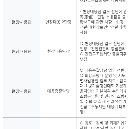
ㅇ긴급구조통제단 대응계획부
- 현장대응단 업무 전반에 관
독(총괄) - 현장 소방활동 총괄
현장대응단
현장대응 2단장
황보고에 관한 사항 - 현장 
전관리(현장보건안전관리책임
사항
○ 현장대응단 업무 전반에 관
현장보건안전관리 총괄관리에
현장대응단
현장대응단장
○ 긴급구조통제단 총괄지휘
부장
○ 대응총괄담당 업무 전반에
○ 의용소방대 운영 및 지도·
별사법경찰 업무 지도·감독 
대 소방기술경연대회 기본계획
현장대응단
대응총괄담당
을지연습 기본계획 수립에 관
소방공무원 및 민간인 소방훈
획 수립 ○ 화재 진압작전 계
긴급구조통제단 대응계획부(
장)
○ 경호·경비 및 화재진압대
사항 ○ 소방사범 조사 처리에