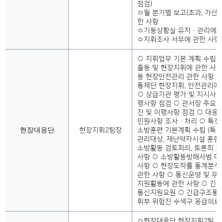
점검)
ㅇ월 분기별 보고(초과, 가산금
한 사항
ㅇ기동상황실 유지·관리에 
ㅇ지휘조사 서무에 관한 사항(
○ 지휘업무 기본 계획 수립 
출동 및 현장지휘에 관한 사항
동 현장안전관리 관한 사항 
통제단 현장지휘, 안전관리에
○ 상급기관 평가 및 지시사항
행사항 점검 ○ 관서장 주요 
진 및 이행사항 점검 ○ 대응
민원사항 조사·처리 ○ 특
현장대응단
현장지휘2팀장
소방훈련 기본계획 수립 (특급,
관리대상, 재난약자시설 훈련추
소방활동 검토회의, 토론회 
사항 ○ 소방활동방해사범 대
사항 ○ 현장도착률 통계분석
관한 사항 ○ 통신운영 및 무
지원활동에 관한 사항 ○ 긴
통신지원요원 ○ 긴급구조통
휘부 위험진 수색구 응급의료
ㅇ현장대응단 현장지휘2팀 