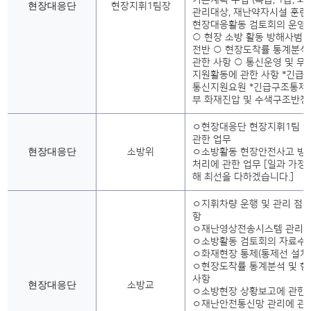
기본계획 수립 (특급, 1급, 
현장대응단
현장지휘1팀장
관리대상, 재난약자시설 훈련추
현장대응활동 검토회의 운영 
○ 현장 소방 활동 방해사범 
전반 ○ 현장도착률 통계분석
관한 사항 ○ 통신운영 및 무
지원활동에 관한 사항 *긴급
통신지원요원 *긴급구조통제
부 화재진압 및 수색구조반장
ㅇ현장대응단 현장지휘1팀 
관한 업무
현장대응단
소방위
ㅇ소방활동 현장안전사고 방지
처리에 관한 업무 [일과 가정
해 최선을 다하겠습니다.]
ㅇ지휘차량 운행 및 관리 점검
항
ㅇ재난영상전송시스템 관리 
ㅇ소방활동 검토회의 자료수
ㅇ화재현장 통제(통제선 설치 
ㅇ현장도착률 통계분석 및 향
사항
현장대응단
소방교
ㅇ소방현장 상황보고에 관한
ㅇ재난안전통신망 관리에 관한