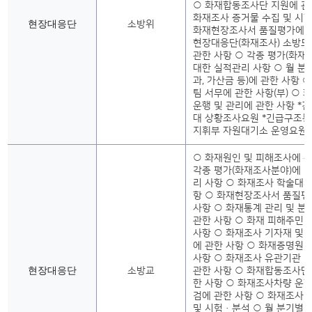
○ 화재합동조사단 지원에 관
화재조사 증거물 수집 및 시
현장대응단
소방위
화재현장조사서 품질평가에 관
현장대응단(화재조사) 소방드
관한 사항 ○ 각종 평가(화재
대한 실적관리 사항 ○ 월 분
과, 가산금 등)에 관한 사항 
팀 서무에 관한 사항(부) ○
운행 및 관리에 관한 사항 *
대 상황조사요원 *긴급구조통
지휘부 자원대기소 운영요원
○ 화재원인 및 피해조사에 관
각종 평가(화재조사분야)에 
리 사항 ○ 화재조사 학술대회
항 ○ 화재현장조사서 품질평
사항 ○ 화재통계 관리 및 분
관한 사항 ○ 화재 피해주민 
사항 ○ 화재조사 기자재 및 
에 관한 사항 ○ 화재증명원 
사항 ○ 화재조사 유관기관 
현장대응단
소방교
관한 사항 ○ 화재합동조사단
한 사항 ○ 화재조사차량 운행
검에 관한 사항 ○ 화재조사 
및 시험·분석 ○ 월 분기별 