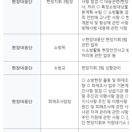
현장대응단
현장지휘 3팀장
사항 점검 ○ 대응관련(현장)
사, 처리 ○ 특정소방대상물 
본계획 수립 ○ 소방활동 검토
회 전반에 고나한 사항 ○ 현
계분석 및 향상에 관한 사항 
방해사범 대응에 관한 사항
ㅇ현장대응단 현장지휘3팀 
관한 업무
현장대응단
소방위
ㅇ소방활동 현장안전사고 방지
처리에 관한 업무 등
현장대응단
소방교
현장지휘 3팀 상황관리
○ 소방현장 출동 및 화재조사
항 ○ 화재조사 업무 기본계획
진사항 점검 ○ 상급기관 평가
항 추진과 이행사항 점검 ○ 
현장대응단
화재조사담당
지시사항 추진 및 이행사항 점
원인 및 피해조사에 관한 사항
사관 자격 관리에 관한 사항 
주민 지원에 관한 사항 ○ 
단 현장지휘부 자원대기소 운