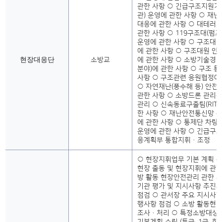
관한 사항 ○ 긴급구조지원기
관) 운영에 관한 사항 ○ 재
대응에 관한 사항 ○ 대테러 
관한 사항 ○ 119구조대(펌
운영에 관한 사항 ○ 구조대
에 관한 사항 ○ 구조대원 안
현장대응단
소방교
에 관한 사항 ○ 소방기술경
분야)에 관한 사항 ○ 구조 
사항 ○ 구조관련 응원협정에
○ 자연재난(풍수해 등) 안전
관한 사항 ○ 소방드론 관리운
관리 ○ 신속동료구출팀(RIT)
한 사항 ○ 재난안전통신망 운
에 관한 사항 ○ 통제단 차량
운영에 관한 사항 ○ 긴급구
응계획부 통합지휘·조정
○ 현장지휘업무 기본 계획 수
현장 출동 및 현장지휘에 관한
방 활동 현장안전관리 관한 사
기관 평가 및 지시사항 추진
점검 ○ 관서장 주요 지시사항
행사항 점검 ○ 소방 활동현
조사·처리 ○ 특정소방대상