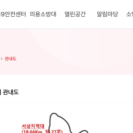
19안전센터
의용소방대
열린공간
알림마당
소
관내도
 관내도