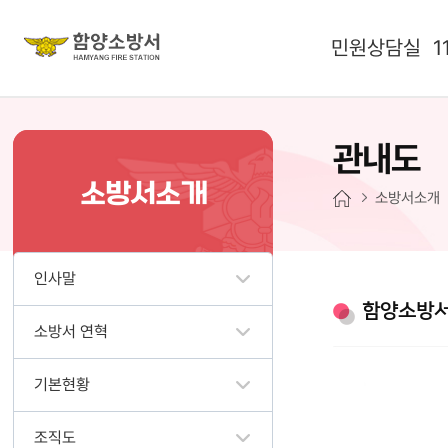
민원상담실
1
관내도
소방서소개
소방서소개
인사말
함양소방서
소방서 연혁
기본현황
조직도