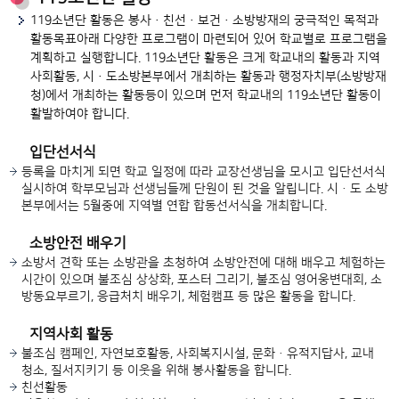
119소년단 활동은 봉사·친선·보건·소방방재의 궁극적인 목적과
활동목표아래 다양한 프로그램이 마련되어 있어 학교별로 프로그램을
계획하고 실행합니다. 119소년단 활동은 크게 학교내의 활동과 지역
사회활동, 시·도소방본부에서 개최하는 활동과 행정자치부(소방방재
청)에서 개최하는 활동등이 있으며 먼저 학교내의 119소년단 활동이
활발하여야 합니다.
입단선서식
등록을 마치게 되면 학교 일정에 따라 교장선생님을 모시고 입단선서식
실시하여 학부모님과 선생님들께 단원이 된 것을 알립니다. 시ㆍ도 소방
본부에서는 5월중에 지역별 연합 합동선서식을 개최합니다.
소방안전 배우기
소방서 견학 또는 소방관을 초청하여 소방안전에 대해 배우고 체험하는
시간이 있으며 불조심 상상화, 포스터 그리기, 불조심 영어웅변대회, 소
방동요부르기, 응급처치 배우기, 체험캠프 등 많은 활동을 합니다.
지역사회 활동
불조심 캠페인, 자연보호활동, 사회복지시설, 문화ㆍ유적지답사, 교내
청소, 질서지키기 등 이웃을 위해 봉사활동을 합니다.
친선활동