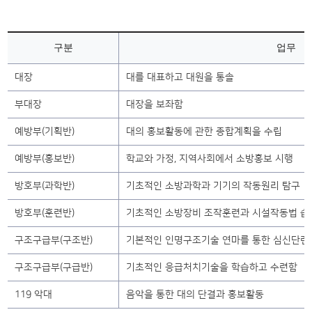
구분
업무
대장
대를 대표하고 대원을 통솔
부대장
대장을 보좌함
예방부(기획반)
대의 홍보활동에 관한 종합계획을 수립
예방부(홍보반)
학교와 가정, 지역사회에서 소방홍보 시행
방호부(과학반)
기초적인 소방과학과 기기의 작동원리 탐구
방호부(훈련반)
기초적인 소방장비 조작훈련과 시설작동법 습
구조구급부(구조반)
기본적인 인명구조기술 연마를 통한 심신단련
구조구급부(구급반)
기초적인 응급처치기술을 학습하고 수련함
119 악대
음악을 통한 대의 단결과 홍보활동