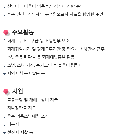
신망이 두터우며 의용봉공 정신이 강한 주민
순수 민간봉사단체의 구성원으로서 자질을 함양한 주민
주요활동
화재·구조·구급 등 소방업무 보조
화재취약시기 및 경계근무기간 중 필요시 소방관서 근무
소방출동로 확보 등 화재예방홍보 활동
소년, 소녀 가장, 독거노인 등 불우이웃돕기
지역사회 봉사활동 등
지원
출동수당 및 재해보상비 지급
자녀장학금 지급
우수 의용소방대원 포상
피복지급
선진지 시찰 등