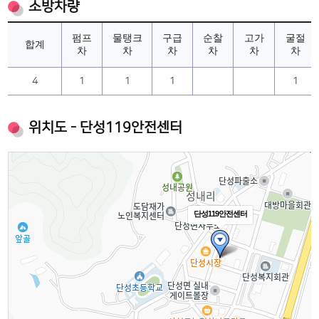
소방차량
펌프
물탱크
구급
순찰
고가
굴절
합계
차
차
차
차
차
차
4
1
1
1
1
위치도 - 단성119안전센터
단성119안전센터