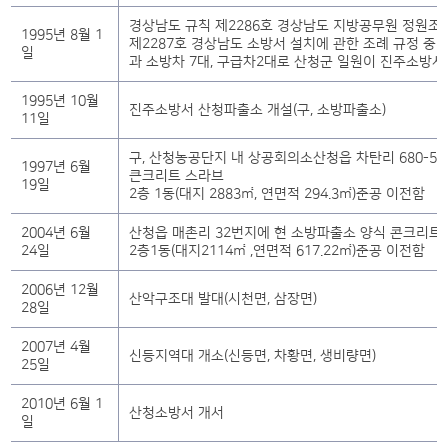
경상남도 규칙 제2286호 경상남도 지방공무원 정원
1995년 8월 1
제2287호 경상남도 소방서 설치에 관한 조례 규정 중
일
과 소방차 7대, 구급차2대로 산청군 일원이 진주소방서
1995년 10월
진주소방서 산청파출소 개설(구, 소방파출소)
11일
구, 산청농공단지 내 상공회의소산청읍 차탄리 680-5
1997년 6월
큰크리트 스라브
19일
2층 1동(대지 2883㎡, 연면적 294.3㎡)준공 이전함
2004년 6월
산청읍 매촌리 32번지에 현 소방파출소 양식 콘크리트
24일
2층1동(대지2114㎡ ,연면적 617.22㎡)준공 이전함
2006년 12월
산악구조대 발대(시천면, 삼장면)
28일
2007년 4월
신등지역대 개소(신등면, 차황면, 생비량면)
25일
2010년 6월 1
산청소방서 개서
일