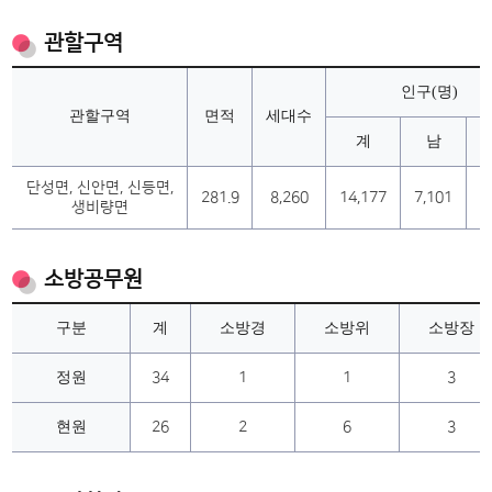
관할구역
인구(명)
관할구역
면적
세대수
계
남
단성면, 신안면, 신등면,
281.9
8,260
14,177
7,101
7
생비량면
소방공무원
구분
계
소방경
소방위
소방장
정원
34
1
1
3
현원
26
2
6
3