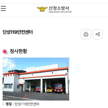
단성119안전센터
청사현황
명칭 :
단성119안전센터