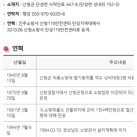
소재지 :
산청군 단성면 사직단로 447-8 (단성면 성내리 152-5)
연락처 :
행정 055-970-9320~8
연혁 :
진주소방서 산청119안전센터 단성지역대에서
2010.06 산청소방서 단성119안전센터로 승격.
연혁
년월일
주요내용
1945년 8월
산청군 의용소방대 발기총회를 작도 상비대원3명 의용
15일
1975년 9월
산청경찰서에서 산청군청으로 소방업무 이관되어 미군 
29일
운영
1981년 3월
구,소방파출소 건물위치에 군비 1천4백만원으로 철근콘
10일
평에 대해 완공
1994년 7월 6
1994.03.10. 경상남도 소방관서 설치계획에 의거
일