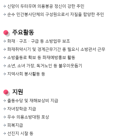
신망이 두터우며 의용봉공 정신이 강한 주민
순수 민간봉사단체의 구성원으로서 자질을 함양한 주민
주요활동
화재·구조·구급 등 소방업무 보조
화재취약시기 및 경계근무기간 중 필요시 소방관서 근무
소방출동로 확보 등 화재예방홍보 활동
소년, 소녀 가장, 독거노인 등 불우이웃돕기
지역사회 봉사활동 등
지원
출동수당 및 재해보상비 지급
자녀장학금 지급
우수 의용소방대원 포상
피복지급
선진지 시찰 등